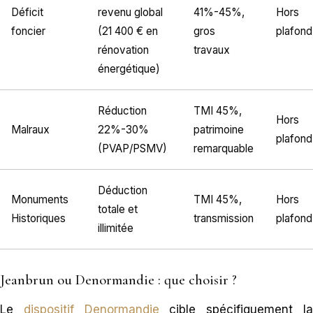
Déficit
revenu global
41%-45%,
Hors
foncier
(21 400 € en
gros
plafond
rénovation
travaux
énergétique)
Réduction
TMI 45%,
Hors
Malraux
22%-30%
patrimoine
plafond
(PVAP/PSMV)
remarquable
Déduction
Monuments
TMI 45%,
Hors
totale et
Historiques
transmission
plafond
illimitée
Jeanbrun ou Denormandie : que choisir ?
Le
dispositif Denormandie
cible spécifiquement l