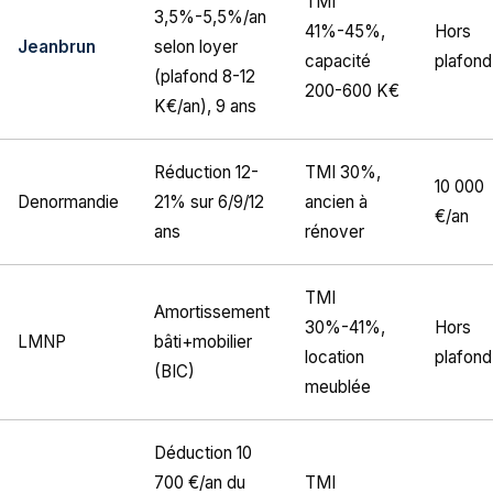
TMI
3,5%-5,5%/an
41%-45%,
Hors
Jeanbrun
selon loyer
capacité
plafond
(plafond 8-12
200-600 K€
K€/an), 9 ans
Réduction 12-
TMI 30%,
10 000
Denormandie
21% sur 6/9/12
ancien à
€/an
ans
rénover
TMI
Amortissement
30%-41%,
Hors
LMNP
bâti+mobilier
location
plafond
(BIC)
meublée
Déduction 10
700 €/an du
TMI